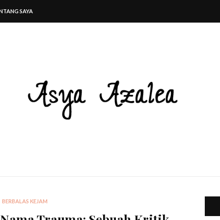
NTANG SAYA
BERBALAS KEJAM
 Nama Trauma: Sebuah Kritik