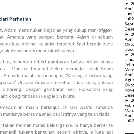
▼
2
Apri
Juni
dari Perhatian
Juli 
Sept
Des
cet, Adam menemukan kejadian yang cukup men-
trigger
-
►
2
san. Amanda yang sempat bertemu Adam di sebuah
Apri
ama juga melihat kejadian tersebut. Saat berada pada
Okto
Des
ngajak Adam untuk mendiskusikannya.
►
2
Janu
ersebut, penonton diberi gambaran bahwa Adam punya
Febr
 keras. Dan hal tersebut belum memudar sejak Adam
Mare
Apri
a, Amanda malah berpendapat, “Kadang dendam yang
Agus
lupakan.” Ucapan Amanda tersebut tidak salah, bahkan
Okto
k dibarengi dengan gambaran sesi konsultasi yang
Nov
Des
antik bagi tindakan yang lebih brutal.
►
2
Febr
semacam ini masih berlanjut. Di lain waktu, Amanda
Mare
anisnya bersama anak dan istrinya yang telah tiada.
Apri
Juli 
ritakan momen manis keluarganya. Ia hanya bercerita
enjadi ‘tukang bangunan’ seperti dirinya. Ia juga jadi