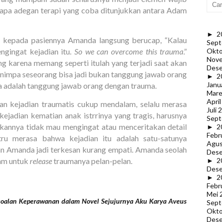
berapa adegan terapi yang coba ditunjukkan antara Adam
►
2
, kepada pasiennya Amanda langsung berucap, “Kalau
Sept
ngingat kejadian itu.
So we can overcome this trauma
.”
Okto
Nov
 karena memang seperti itulah yang terjadi saat akan
Des
nimpa seseorang bisa jadi bukan tanggung jawab orang
►
2
Janu
ma adalah tanggung jawab orang dengan trauma.
Mare
Apri
n kejadian traumatis cukup mendalam, selalu merasa
Juli 
kejadian kematian anak istrrinya yang tragis, harusnya
Sept
nnya tidak mau mengingat atau menceritakan detail
►
2
Febr
tru merasa bahwa kejadian itu adalah satu-satunya
Agus
pan Amanda jadi terkesan kurang empati. Amanda seolah
Des
am untuk
release
traumanya pelan-pelan.
►
2
Des
►
2
Febr
Mei 
soalan Keperawanan dalam Novel Sejujurnya Aku Karya Aveus
Sept
Okto
Des