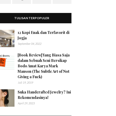
TULISAN TERPOPULER
12 Kopi Enak dan Terfavorit di
Jogja
September 04, 2022
[Book Review] Yang Biasa Saja
dalam Sebuah Seni Bersikap
Bodo Amat Karya Mark
Manson (The Subtle Art of Not
Giving a Fuck)
Juli 19, 2019
Suka Handcrafted Jewelry? Ini
Rekomendasinya!
April 29, 2023