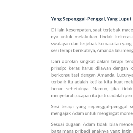
Yang Sepenggal-Penggal, Yang Luput 
Di lain kesempatan, saat terjebak ma
nya untuk melakukan tindak kekera
swalayan dan terjebak kemacetan yang s
sesi terapi berikutnya, Amanda lalu me
Dari obrolan singkat dalam terapi t
prinsip: keras harus dilawan dengan
berkonsultasi dengan Amanda. Lucuny
terbaik itu adalah ketika kita kuat me
benar sebetulnya. Namun, jika tida
menyeluruh, ucapan itu justru adalah pem
Sesi terapi yang sepenggal-penggal 
mengajak Adam untuk mengingat momen m
Sesuai dugaan, Adam tidak bisa mence
bagaimana pribadi anaknya yang ingin m