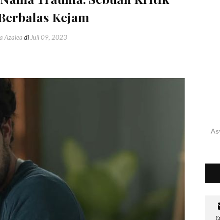
Berbalas Kejam
a Azalea
di
Juli 09, 2023
As