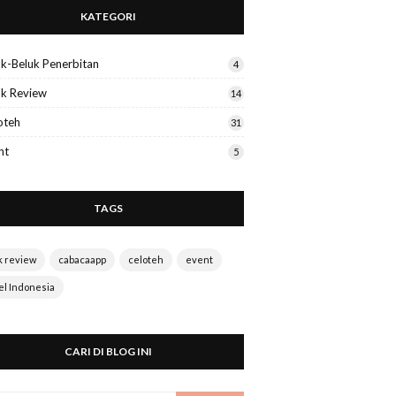
KATEGORI
uk-Beluk Penerbitan
4
k Review
14
oteh
31
nt
5
TAGS
k review
cabacaapp
celoteh
event
el Indonesia
CARI DI BLOG INI