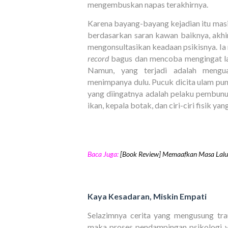
mengembuskan napas terakhirnya.
Karena bayang-bayang kejadian itu mas
berdasarkan saran kawan baiknya, akhi
mengonsultasikan keadaan psikisnya. I
record
bagus dan mencoba mengingat lag
Namun, yang terjadi adalah mengu
menimpanya dulu. Pucuk dicita ulam pu
yang diingatnya adalah pelaku pembunuha
ikan, kepala botak, dan ciri-ciri fisik ya
Baca Juga:
[Book Review] Memaafkan Masa Lalu:
Kaya Kesadaran, Miskin Empati
Selazimnya cerita yang mengusung tra
maka proses pendampingan psikologi 