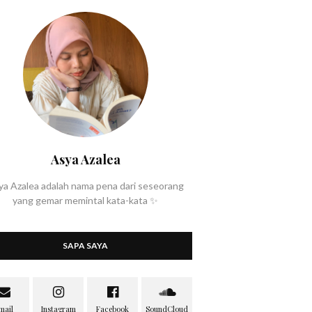
Asya Azalea
ya Azalea adalah nama pena dari seseorang
yang gemar memintal kata-kata ✨
SAPA SAYA