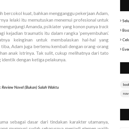
ih bercokol kuat, bahkan mengganggu pekerjaan Adam,
rnya lelaki itu memutuskan menemui profesional untuk
Sel
a mengunjungi Amanda, psikiater yang konon punya
track
Boo
i kejadian traumatis itu dalam rangka ‘penyembuhan’.
atnya keinginan untuk membalaskan hal-hal yang
Cel
n tiba, Adam juga bertemu kembali dengan orang-orang
Eve
n anak istrinya. Tak sulit, cukup melihatnya dari tato
ng identik dengan ketiga pelakunya.
boo
 Review Novel (Bukan) Salah Waktu
nov
uma sebagai dasar dari tindakan karakter utamanya,
yang mumpuni sudah seharusnya menjadi elemen wajib