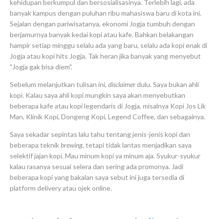
kehidupan berkumpul dan bersosialisasinya. Terlebih lagi, ada
banyak kampus dengan puluhan ribu mahasiswa baru di kota ini.
Sejalan dengan pariwisatanya, ekonomi Jogja tumbuh dengan
berjamurnya banyak kedai kopi atau kafe. Bahkan belakangan
hampir setiap minggu selalu ada yang baru, selalu ada kopi enak di
Jogja atau kopi hits Jogja. Tak heran jika banyak yang menyebut
"Jogja gak bisa diem".
Sebelum melanjutkan tulisan ini,
disclaimer
dulu. Saya bukan ahli
kopi. Kalau saya ahli kopi mungkin saya akan menyebutkan
beberapa kafe atau kopi legendaris di Jogja, misalnya Kopi Jos Lik
Man, Klinik Kopi, Dongeng Kopi, Legend Coffee, dan sebagainya.
Saya sekadar sepintas lalu tahu tentang jenis-jenis kopi dan
beberapa teknik
brewing
, tetapi tidak lantas menjadikan saya
selektif jajan kopi. Mau minum kopi ya minum aja. Syukur-syukur
kalau rasanya sesuai selera dan sering ada promonya. Jadi
beberapa kopi yang bakalan saya sebut ini juga tersedia di
platform delivery atau ojek online.