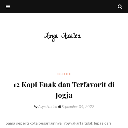
CELOTEH
12 Kopi Enak dan Terfavorit di
Jogja
by
Asya Azalea
di
September 04, 2022
Sama seperti kota besar lainnya, Yogyakarta tidak lepas dari