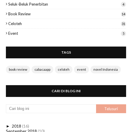
Seluk-Beluk Penerbitan
4
Book Review
14
Celoteh
31
Event
5
TAGS
book review
cabacaapp
celoteh
event
novel Indonesia
CARI DI BLOG INI
►
2018
(16)
September 2018
(10)