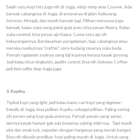
Salah satu kopi hits juga nih di Jogja, mirip-mirip ama Couvee. Ada
banyak cabangnya di Jogja, di antaranya di jalan Kaliurang,
Seturan, Monjali, dan masih banyak lagi. Pilihan menunya juga
banyak, kalau suka yang pakai gula aren, bisa pesan Neera. Kalau
suka
caramel
, bisa pesan aja Kaara. Cuma satu aja sih
kekurangannya. Berdasarkan pengalaman, tiap cabangnya atau
mereka nyebutnya "crafter",
sorry
kadang rasanya suka beda.
Pernah ngalamin soalnya yang biji kopinya kerasa kayak gosong.
Jadi kalau bisa ningkatin,
quality control
, bisa nih Sebelas Coffee
jadi
best coffee shop
Jogja juga.
3. Kupiku
Tipikal kopi yang
light
, jadi kalau kamu cari kopi yang
beginner-
friendly
di Jogja, bisa jadikan Kupiku sebagai pilihan. Paling sering
sih pesen yang kopi gula arennya. Pernah pesan yang varian
lainnya kayak hampir gak ada bedanya saking
mild
-nya. Tapi masih
oke dan enak kok, sepadan dengan harganya yang murah banget.
Bisa nih dikasih predikat: kopi paling murah di Jogja. Untuk yang