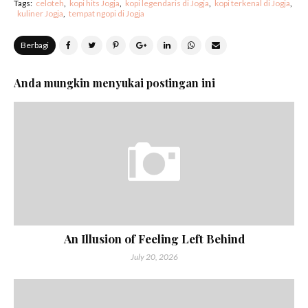
Tags:
celoteh
kopi hits Jogja
kopi legendaris di Jogja
kopi terkenal di Jogja
kuliner Jogja
tempat ngopi di Jogja
Berbagi
Anda mungkin menyukai postingan ini
An Illusion of Feeling Left Behind
July 20, 2026