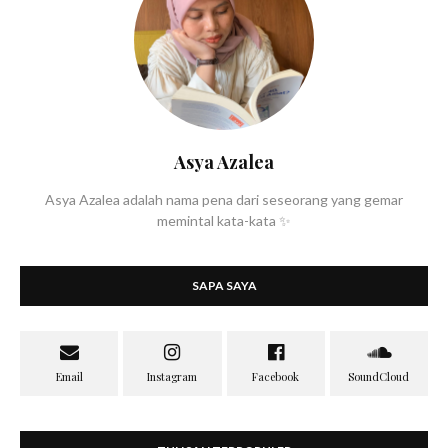
Asya Azalea
Asya Azalea adalah nama pena dari seseorang yang gemar
memintal kata-kata ✨
SAPA SAYA