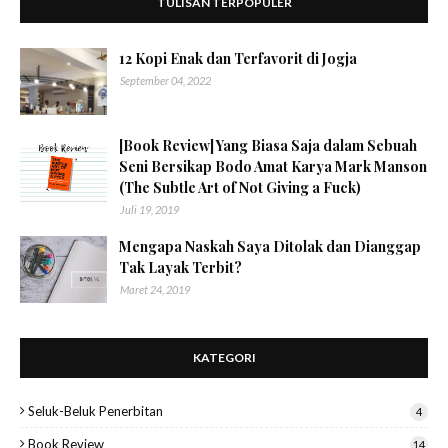
TULISAN TERPOPULER
12 Kopi Enak dan Terfavorit di Jogja
September 04, 2022
[Book Review] Yang Biasa Saja dalam Sebuah
Seni Bersikap Bodo Amat Karya Mark Manson
(The Subtle Art of Not Giving a Fuck)
Juli 19, 2019
Mengapa Naskah Saya Ditolak dan Dianggap
Tak Layak Terbit?
Maret 24, 2019
KATEGORI
Seluk-Beluk Penerbitan
4
Book Review
14