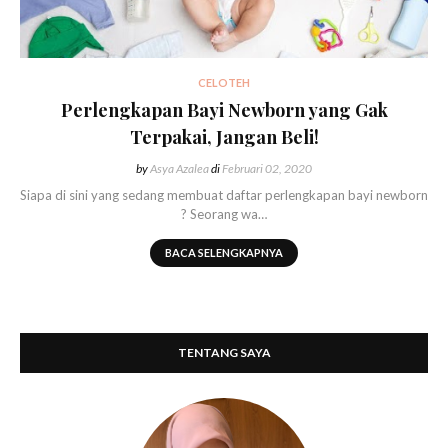
CELOTEH
Perlengkapan Bayi Newborn yang Gak
Terpakai, Jangan Beli!
by
Asya Azalea
di
Februari 02, 2020
Siapa di sini yang sedang membuat daftar perlengkapan bayi newborn
? Seorang wa…
BACA SELENGKAPNYA
TENTANG SAYA