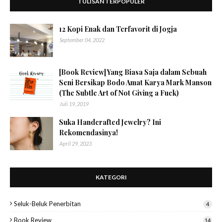
TULISAN TERPOPULER
12 Kopi Enak dan Terfavorit di Jogja
September 04, 2022
[Book Review] Yang Biasa Saja dalam Sebuah
Seni Bersikap Bodo Amat Karya Mark Manson
(The Subtle Art of Not Giving a Fuck)
Juli 19, 2019
Suka Handcrafted Jewelry? Ini
Rekomendasinya!
April 29, 2023
KATEGORI
Seluk-Beluk Penerbitan
4
Book Review
14