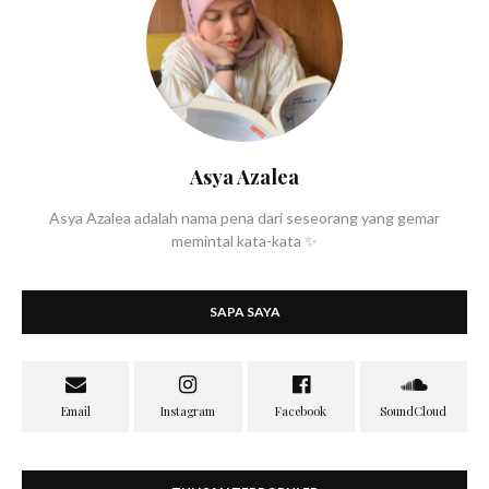
Asya Azalea
Asya Azalea adalah nama pena dari seseorang yang gemar
memintal kata-kata ✨
SAPA SAYA