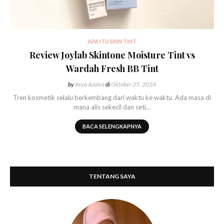
APA ITU SKIN TINT
Review Joylab Skintone Moisture Tint vs
Wardah Fresh BB Tint
by
Asya Azalea
di
Oktober 25, 2024
Tren kosmetik selalu berkembang dari waktu ke waktu. Ada masa di
mana alis sekecil dan seti…
BACA SELENGKAPNYA
TENTANG SAYA