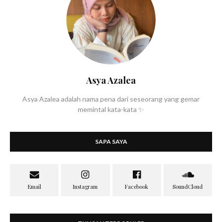
Asya Azalea
Asya Azalea adalah nama pena dari seseorang yang gemar
memintal kata-kata ✨
SAPA SAYA