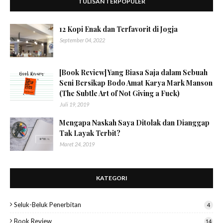
TULISAN TERPOPULER
12 Kopi Enak dan Terfavorit di Jogja
September 04, 2022
[Book Review] Yang Biasa Saja dalam Sebuah
Seni Bersikap Bodo Amat Karya Mark Manson
(The Subtle Art of Not Giving a Fuck)
Juli 19, 2019
Mengapa Naskah Saya Ditolak dan Dianggap
Tak Layak Terbit?
Maret 24, 2019
KATEGORI
Seluk-Beluk Penerbitan
4
Book Review
14