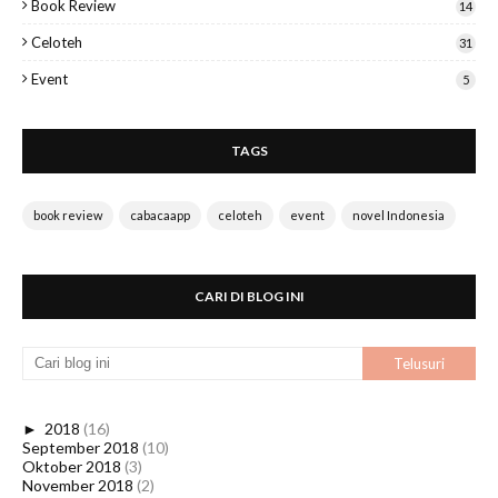
Book Review
14
Celoteh
31
Event
5
TAGS
book review
cabacaapp
celoteh
event
novel Indonesia
CARI DI BLOG INI
►
2018
(16)
September 2018
(10)
Oktober 2018
(3)
November 2018
(2)