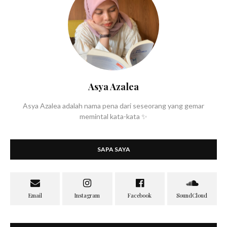
Asya Azalea
Asya Azalea adalah nama pena dari seseorang yang gemar
memintal kata-kata ✨
SAPA SAYA