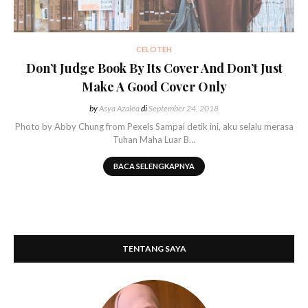
CELOTEH
Don’t Judge Book By Its Cover And Don’t Just
Make A Good Cover Only
by
Asya Azalea
di
September 24, 2018
Photo by Abby Chung from Pexels Sampai detik ini, aku selalu merasa
Tuhan Maha Luar B…
BACA SELENGKAPNYA
TENTANG SAYA