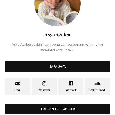
Asya Azalea
Asya Azalea adalah nama pena dari seseorang yang gemar
memintal kata-kata ✨
SAPA SAYA
TULISAN TERPOPULER