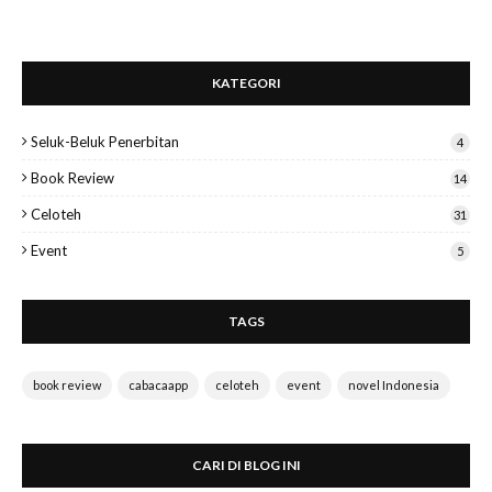
KATEGORI
Seluk-Beluk Penerbitan
4
Book Review
14
Celoteh
31
Event
5
TAGS
book review
cabacaapp
celoteh
event
novel Indonesia
CARI DI BLOG INI