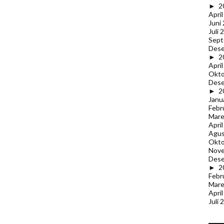
►
2
Apri
Juni
Juli 
Sept
Des
►
2
Apri
Okto
Des
►
2
Janu
Febr
Mare
Apri
Agus
Okto
Nov
Des
►
2
Febr
Mare
Apri
Juli 