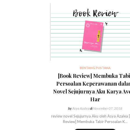
BENTANG PUSTAKA
[Book Review] Membuka Tabi
Persoalan Keperawanan dal
Novel Sejujurnya Aku Karya Av
Har
by
Asya Azalea
di
November 07, 2018
review novel Sejujurnya Aku oleh Asya Azalea
Review] Membuka Tabir Persoalan K…