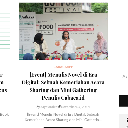
CABACAAPP
r
[Event] Menulis Novel di Era
As
am
Digital: Sebuah Kemeriahan Acara
eus
Sharing dan Mini Gathering
Penulis Cabaca.id
by
Asya Azalea
di
November 04, 2018
 [Book
[Event] Menulis Novel di Era Digital: Sebuah
Kemeriahan Acara Sharing dan Mini Gatherin…