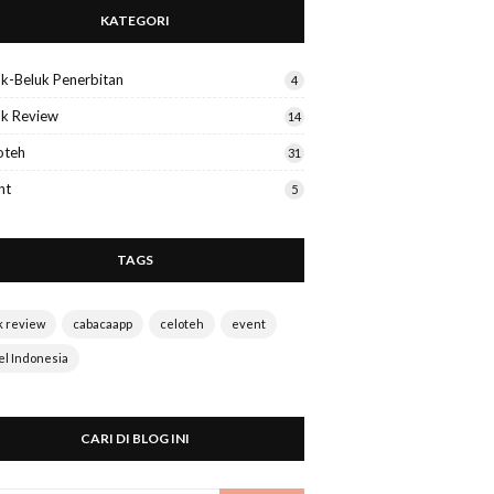
KATEGORI
uk-Beluk Penerbitan
4
k Review
14
oteh
31
nt
5
TAGS
k review
cabacaapp
celoteh
event
el Indonesia
CARI DI BLOG INI