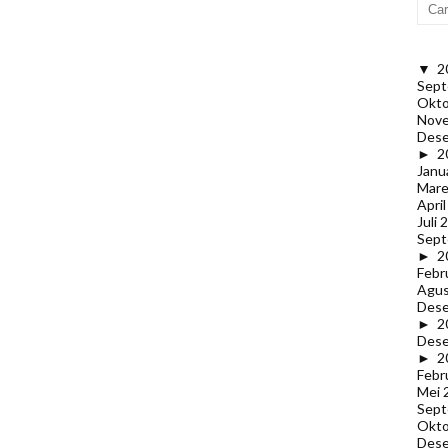
▼
2
Sept
Okto
Nov
Des
►
2
Janu
Mare
Apri
Juli 
Sept
►
2
Febr
Agus
Des
►
2
Des
►
2
Febr
Mei 
Sept
Okto
Des