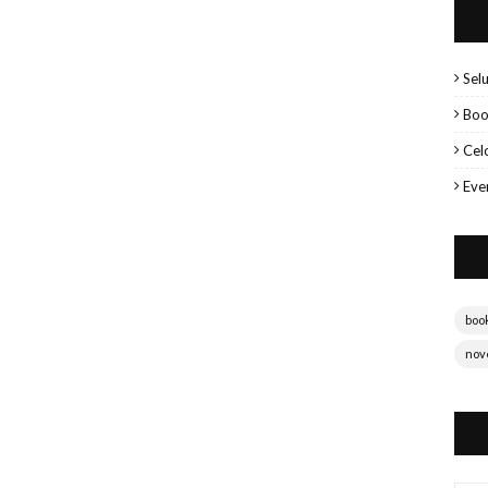
Sel
Boo
Cel
Eve
boo
nov