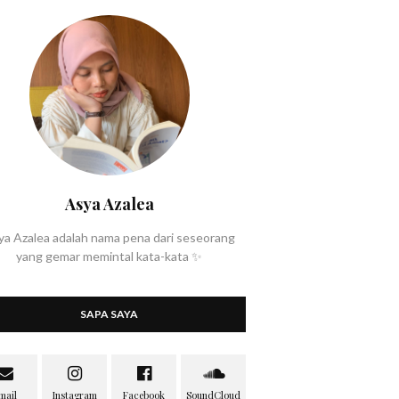
Asya Azalea
ya Azalea adalah nama pena dari seseorang
yang gemar memintal kata-kata ✨
SAPA SAYA