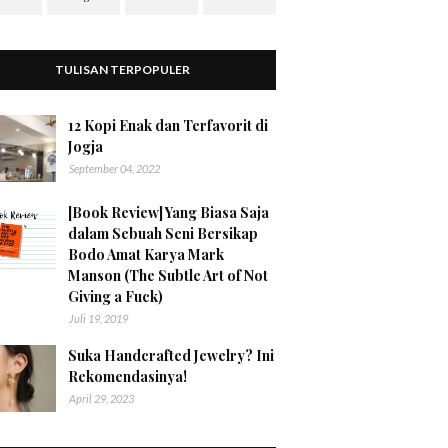
TULISAN TERPOPULER
12 Kopi Enak dan Terfavorit di
Jogja
September 04, 2022
[Book Review] Yang Biasa Saja
dalam Sebuah Seni Bersikap
Bodo Amat Karya Mark
Manson (The Subtle Art of Not
Giving a Fuck)
Juli 19, 2019
Suka Handcrafted Jewelry? Ini
Rekomendasinya!
April 29, 2023