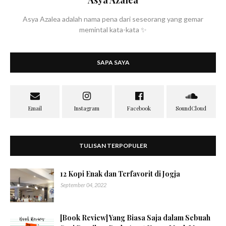
Asya Azalea
Asya Azalea adalah nama pena dari seseorang yang gemar
memintal kata-kata ✨
SAPA SAYA
TULISAN TERPOPULER
12 Kopi Enak dan Terfavorit di Jogja
September 04, 2022
[Book Review] Yang Biasa Saja dalam Sebuah