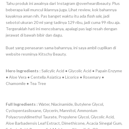
Tahu produk ini awalnya dari Instagram @overheardbeauty. Plus
beberapa kali muncul iklannya juga. Lihat review, kok bahannya
kayaknya aman nih. Pas banget waktu itu ada
flash sale
, jadi
sebotol ukuran 20 ml yang tadinya 129 ribu, jadi cuma 99 ribu aja.
Tergeraklah hati ini mencobanya, apalagi pas lagi resah dengan
jerawat di bawah bibir dan dagu.
Buat yang penasaran sama bahannya, ini saya ambil cuplikan di
website resminya Kitschy Beauty.
Hero Ingredients :
Salicylic Acid ● Glycolic Acid ● Papain Enzyme
● Aloe Vera ● Centella Asiatica ● Licorice ● Rosemary ●
Chamomile ● Tea Tree
Full Ingredients :
Water, Niacinamide, Butylene Glycol,
Cyclopentasiloxane, Glycerin, Mannitol, Ammonium
Polyacryoyldimethyl Taurate, Propylene Glycol, Glycolic Acid,
Aloe Barbadensis Leaf Extract, Dimethicone, Acacia Sinegal Gum,