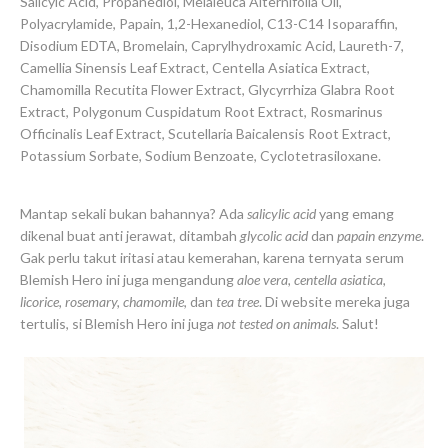
Salicyic Acid, Propanediol, Melaleuca Alternifolia Oil,
Polyacrylamide, Papain, 1,2-Hexanediol, C13-C14 Isoparaffin,
Disodium EDTA, Bromelain, Caprylhydroxamic Acid, Laureth-7,
Camellia Sinensis Leaf Extract, Centella Asiatica Extract,
Chamomilla Recutita Flower Extract, Glycyrrhiza Glabra Root
Extract, Polygonum Cuspidatum Root Extract, Rosmarinus
Officinalis Leaf Extract, Scutellaria Baicalensis Root Extract,
Potassium Sorbate, Sodium Benzoate, Cyclotetrasiloxane.
Mantap sekali bukan bahannya? Ada
salicylic acid
yang emang
dikenal buat anti jerawat, ditambah
glycolic acid
dan
papain enzyme
.
Gak perlu takut iritasi atau kemerahan, karena ternyata serum
Blemish Hero ini juga mengandung
aloe vera, centella asiatica,
licorice, rosemary, chamomile
, dan
tea tree
. Di website mereka juga
tertulis, si Blemish Hero ini juga
not tested on animals
. Salut!