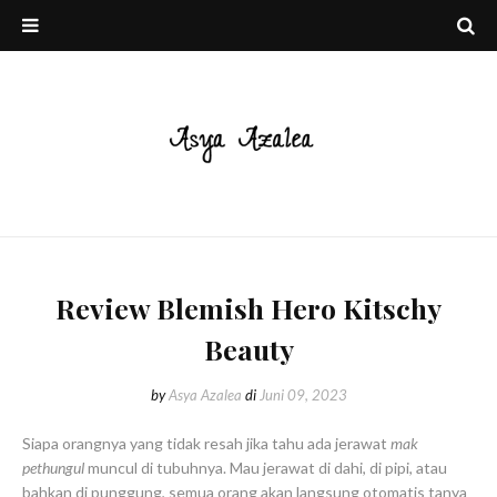
Review Blemish Hero Kitschy
Beauty
by
Asya Azalea
di
Juni 09, 2023
Siapa orangnya yang tidak resah jika tahu ada jerawat
mak
pethungul
muncul di tubuhnya. Mau jerawat di dahi, di pipi, atau
bahkan di punggung, semua orang akan langsung otomatis tanya