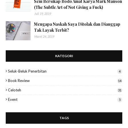
Seni Bersikap Bodo Amat Karya Mark Manson
(The Subtle Art of Not Giving a Fuck)
Juli 19, 2019
Mengapa Naskah Saya Ditolak dan Dianggap
Tak Layak Terbit?
Maret 24, 2019
KATEGORI
Seluk-Beluk Penerbitan
4
Book Review
14
Celoteh
31
Event
5
TAGS