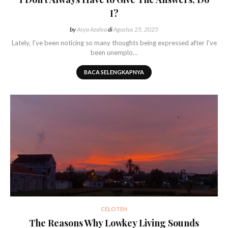
I?
by
Asya Azalea
di
Agustus 25, 2025
Lately, I've been noticing so many thoughts being expressed after I've
been unemplo…
BACA SELENGKAPNYA
CELOTEH
The Reasons Why Lowkey Living Sounds