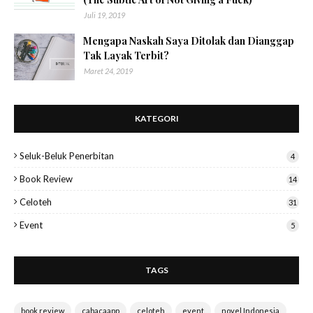
Juli 19, 2019
Mengapa Naskah Saya Ditolak dan Dianggap
Tak Layak Terbit?
Maret 24, 2019
KATEGORI
Seluk-Beluk Penerbitan
4
Book Review
14
Celoteh
31
Event
5
TAGS
book review
cabacaapp
celoteh
event
novel Indonesia