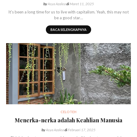
by
Asya Azalea
di
Maret 11, 2025
It's been a long time for us to live with capitalism. Yeah, this may not
be a good star…
BACA SELENGKAPNYA
CELOTEH
Menerka-nerka adalah Keahlian Manusia
by
Asya Azalea
di
Februari 17, 2025