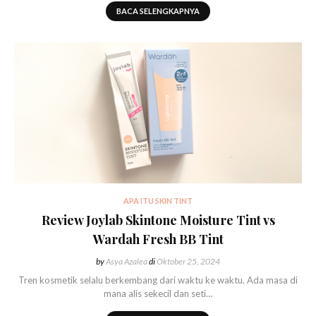
BACA SELENGKAPNYA
APA ITU SKIN TINT
Review Joylab Skintone Moisture Tint vs
Wardah Fresh BB Tint
by
Asya Azalea
di
Oktober 25, 2024
Tren kosmetik selalu berkembang dari waktu ke waktu. Ada masa di
mana alis sekecil dan seti…