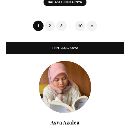
BACA SELENGKAPNYA
...
1
2
3
10
TENTANG SAYA
Asya Azalea