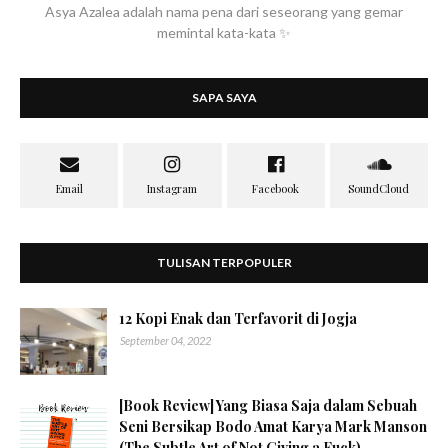
Asya Azalea adalah nama pena dari seseorang yang gemar
memintal kata-kata ✨
SAPA SAYA
TULISAN TERPOPULER
12 Kopi Enak dan Terfavorit di Jogja
September 04, 2022
[Book Review] Yang Biasa Saja dalam Sebuah
Seni Bersikap Bodo Amat Karya Mark Manson
(The Subtle Art of Not Giving a Fuck)