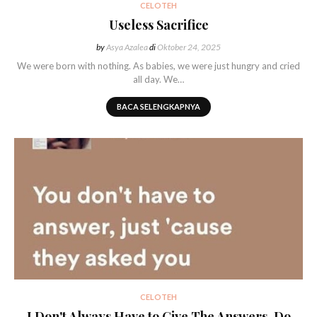
CELOTEH
Useless Sacrifice
by
Asya Azalea
di
Oktober 24, 2025
We were born with nothing. As babies, we were just hungry and cried
all day. We…
BACA SELENGKAPNYA
CELOTEH
I Don't Always Have to Give The Answers, Do