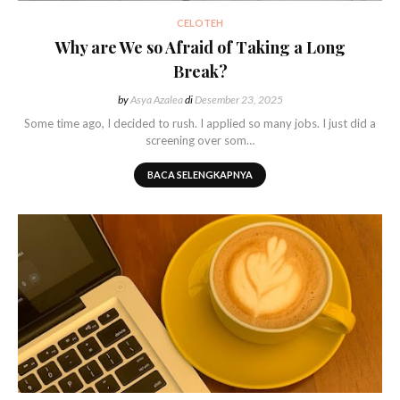
CELOTEH
Why are We so Afraid of Taking a Long
Break?
by
Asya Azalea
di
Desember 23, 2025
Some time ago, I decided to rush. I applied so many jobs. I just did a
screening over som…
BACA SELENGKAPNYA