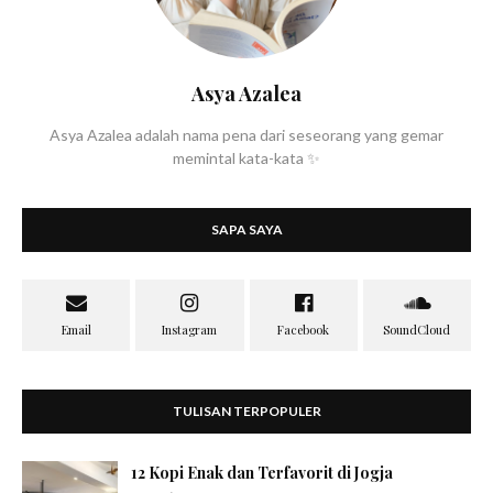
Asya Azalea
Asya Azalea adalah nama pena dari seseorang yang gemar
memintal kata-kata ✨
SAPA SAYA
TULISAN TERPOPULER
12 Kopi Enak dan Terfavorit di Jogja