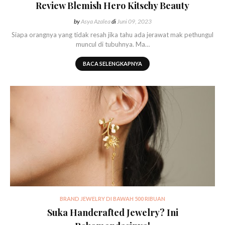
Review Blemish Hero Kitschy Beauty
by
Asya Azalea
di
Juni 09, 2023
Siapa orangnya yang tidak resah jika tahu ada jerawat mak pethungul
muncul di tubuhnya. Ma…
BACA SELENGKAPNYA
BRAND JEWELRY DI BAWAH 500 RIBUAN
Suka Handcrafted Jewelry? Ini