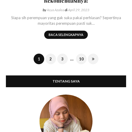
Rekomendasinya!
by
Asya Azalea
di
April 29, 2023
Siapa sih perempuan yang gak suka pakai perhiasan? Sepertinya
mayoritas perempuan pasti suk…
BACA SELENGKAPNYA
...
1
2
3
10
TENTANG SAYA