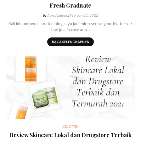
Fresh Graduate
by
Asya Azalea
di
Februari 21, 2022
Kali ini tumbenan konten blog saya jadi mirip seorang motivator ya?
Tapi just in case ada …
BACA SELENGKAPNYA
CELOTEH
Review Skincare Lokal dan Drugstore Terbaik