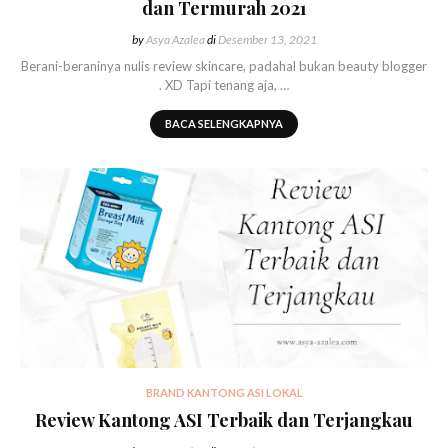
dan Termurah 2021
by
Asya Azalea
di
Desember 13, 2021
Berani-beraninya nulis review skincare, padahal bukan beauty blogger
. XD Tapi tenang aja, …
BACA SELENGKAPNYA
BRAND KANTONG ASI LOKAL
Review Kantong ASI Terbaik dan Terjangkau