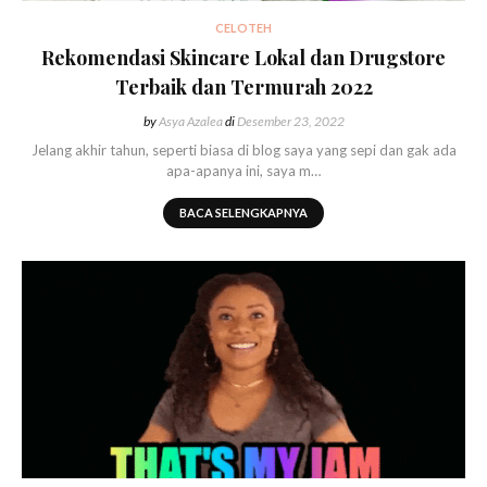
CELOTEH
Rekomendasi Skincare Lokal dan Drugstore
Terbaik dan Termurah 2022
by
Asya Azalea
di
Desember 23, 2022
Jelang akhir tahun, seperti biasa di blog saya yang sepi dan gak ada
apa-apanya ini, saya m…
BACA SELENGKAPNYA