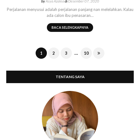
by
Asya Azalea
di
Desember 07, 2020
Perjalanan menyusui adalah perjalanan panjang nan melelahkan. Kalau
ada calon ibu penasaran…
BACA SELENGKAPNYA
...
1
2
3
10
TENTANG SAYA