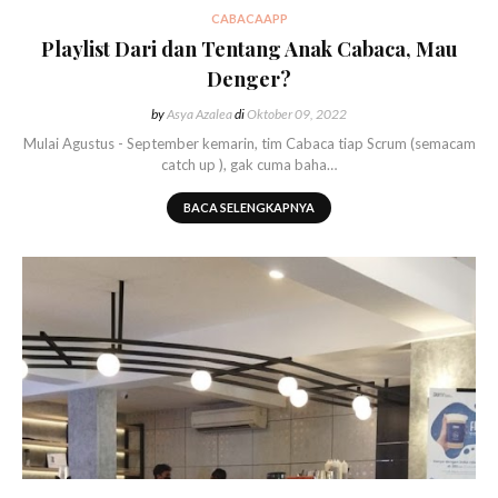
CABACAAPP
Playlist Dari dan Tentang Anak Cabaca, Mau
Denger?
by
Asya Azalea
di
Oktober 09, 2022
Mulai Agustus - September kemarin, tim Cabaca tiap Scrum (semacam
catch up ), gak cuma baha…
BACA SELENGKAPNYA