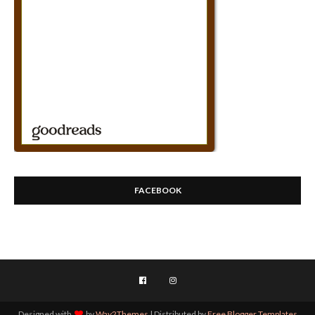
FACEBOOK
Designed with
by
Way2Themes
| Distributed by
Free Blogger Templates