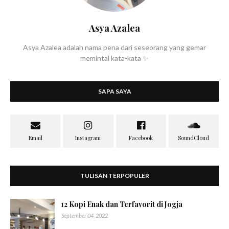
Asya Azalea
Asya Azalea adalah nama pena dari seseorang yang gemar
memintal kata-kata ✨
SAPA SAYA
TULISAN TERPOPULER
12 Kopi Enak dan Terfavorit di Jogja
September 04, 2022